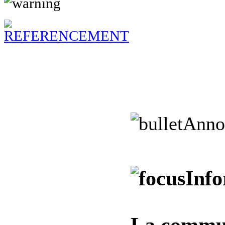
Anno
Inf
La commu