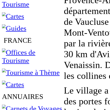
Provence-Al
département
de Vaucluse 
Mont-Ventoux
FRANCE
par la riviè
30 km d'Av
Venaissin. D
les collines
Le village a
ANNUAIRES
des portes fo