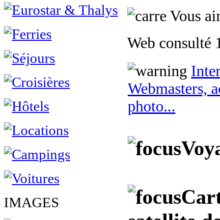
Vous aim
Web consulté 1
Inte
Webmasters, ac
photo...
Voya
Cart
IMAGES