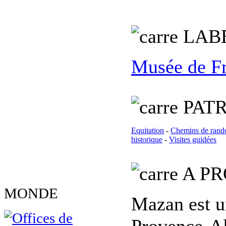
L
AB
Musée de F
PATR
Equitation
-
Chemins de rand
historique
-
Visites guidées
A PR
MONDE
Mazan est u