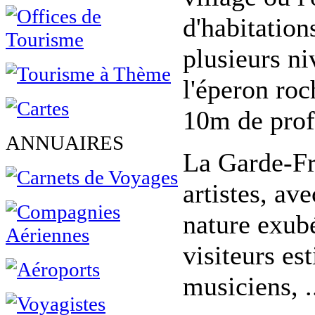
d'habitations
plusieurs ni
l'éperon roc
10m de prof
ANNUAIRES
La Garde-Fre
artistes, av
nature exubé
visiteurs est
musiciens, .