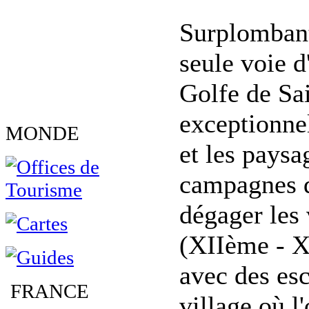
Surplombant 
seule voie d
Golfe de Sa
exceptionnel
MONDE
et les paysa
campagnes d
dégager les 
(XIIème - XV
avec des esc
FRANCE
village où l