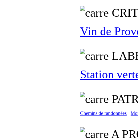
C
RI
Vin de Prov
L
AB
Station vert
PATR
Chemins de randonnées
-
Mon
A PR