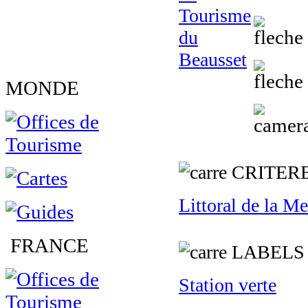
MONDE
C
RITER
Littoral de la M
FRANCE
L
ABELS
Station verte