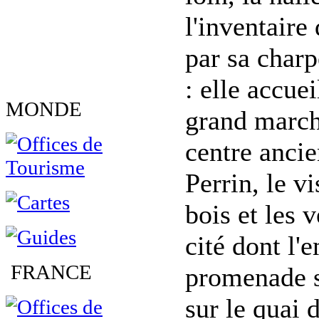
l'inventair
par sa charp
: elle accue
MONDE
grand marché
centre anci
Perrin, le v
bois et les v
cité dont l'
FRANCE
promenade s
sur le quai 