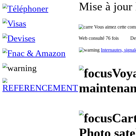
Mise à jour
Vous aimez cette commu
Web consulté 76 fois
Des
Internautes, signa
Voya
maintenan
Cart
Photo sate