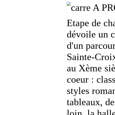
A PR
Etape de ch
dévoile un c
d'un parcour
Sainte-Croi
au Xème sièc
coeur : cla
styles roma
tableaux, de
loin, la hal