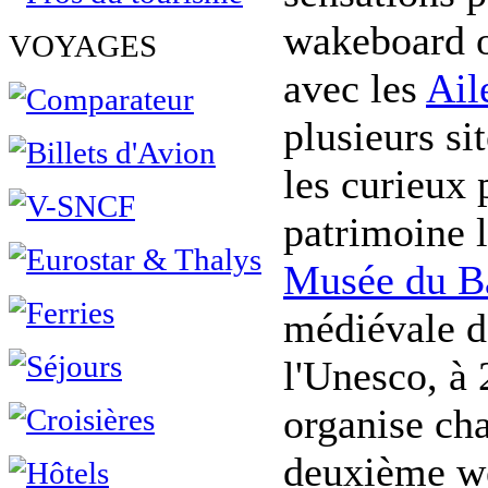
wakeboard o
VOYAGES
avec les
Ail
plusieurs si
les curieux
patrimoine 
Musée du B
médiévale d
l'Unesco, à 
organise ch
deuxième we