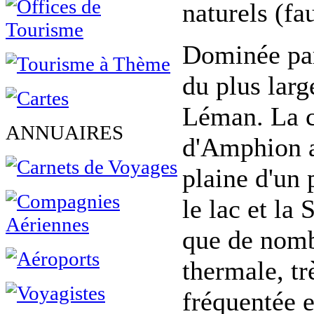
naturels (fau
Dominée par
du plus large
Léman. La c
ANNUAIRES
d'Amphion a
plaine d'un
le lac et la 
que de nomb
thermale, t
fréquentée e