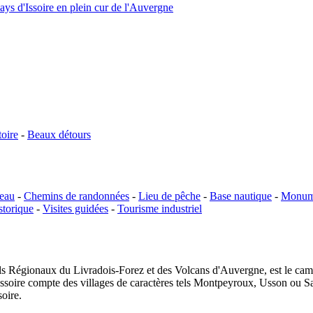
ys d'Issoire en plein cur de l'Auvergne
toire
-
Beaux détours
'eau
-
Chemins de randonnées
-
Lieu de pêche
-
Base nautique
-
Monume
storique
-
Visites guidées
-
Tourisme industriel
rels Régionaux du Livradois-Forez et des Volcans d'Auvergne, est le cam
'Issoire compte des villages de caractères tels Montpeyroux, Usson ou Sa
oire.