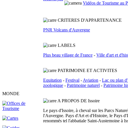
Vidéos de Tourisme au Pa
C
RITERES D'APPARTENANCE
PNR Volcans d'Auvergne
L
ABELS
Plus beau village de France
-
Ville d'art et d'his
PATRIMOINE ET ACTIVITES
Equitation
-
Festival
-
Aviation
-
Lac ou plan d
zoologique
-
Patrimoine naturel
-
Patrimoine hi
MONDE
A PROPOS DE Issoire
Le pays d'Issoire, à cheval sur les Parcs Natu
l'Auvergne. Pays d'Art et d'Histoire, le Pays d
renommés tel l'abbatiale Saint-Austemoine à Iss