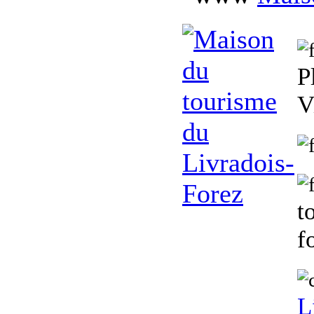
P
V
t
f
L