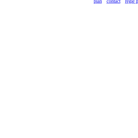
plan
contact
régie p