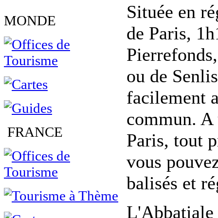
Située en r
MONDE
de Paris, 1
Pierrefonds
ou de Senlis
facilement a
commun. A u
FRANCE
Paris, tout 
vous pouvez
balisés et r
L'Abbatiale 