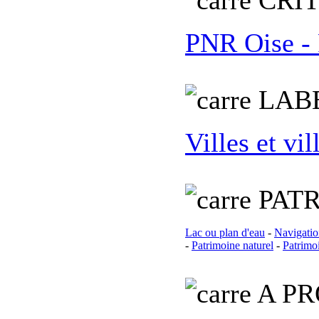
C
RI
PNR Oise - 
L
AB
Villes et vil
PATR
Lac ou plan d'eau
-
Navigatio
-
Patrimoine naturel
-
Patrimo
A PR