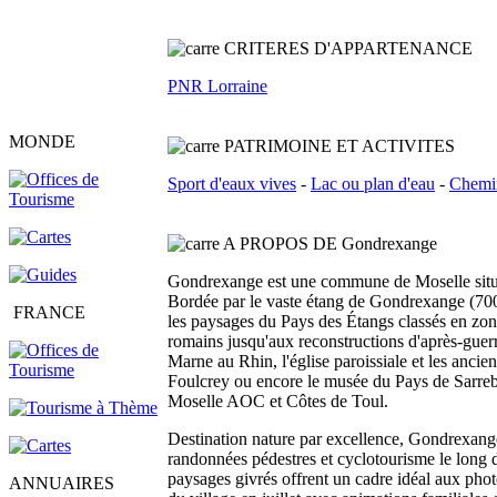
C
RITERES D'APPARTENANCE
PNR Lorraine
MONDE
PATRIMOINE ET ACTIVITES
Sport d'eaux vives
-
Lac ou plan d'eau
-
Chemi
A PROPOS DE Gondrexange
Gondrexange est une commune de Moselle situ
Bordée par le vaste étang de Gondrexange (700 
FRANCE
les paysages du Pays des Étangs classés en zone
romains jusqu'aux reconstructions d'après-guerr
Marne au Rhin, l'église paroissiale et les anci
Foulcrey ou encore le musée du Pays de Sarrebou
Moselle AOC et Côtes de Toul.
Destination nature par excellence, Gondrexange e
randonnées pédestres et cyclotourisme le long de
paysages givrés offrent un cadre idéal aux phot
ANNUAIRES