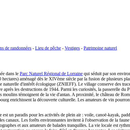
ns de randonnées
-
Lieu de pêche
-
Vestiges
-
Patrimoine naturel
ée dans le
Parc Naturel Régional de Lorraine
qui séduit par son enviro
hectares) aménagé dès le XIVème siècle par la fusion de plusieurs plan
 naturelle d'intérêt écologique (ZNIEFF). Le village conserve des traces
e après les destructions de 1944. Parmi les curiosités, la passerelle du 
ens moulins témoignent de la vie d'antan. A proximité, le château de Rom
rg enrichissent la découverte culturelle. Les amateurs de vin pourront,
st un paradis pour les activités de plein air : voile, canoë-kayak, padd
s canaux. Les forêts environnantes invitent à l'observation de la faune et
ographes et aux amateurs de balades tranquilles. La vie locale est ryth