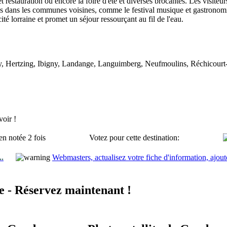
et restauration ou encore la foire d'été et diverses brocantes. Les visite
sées dans les communes voisines, comme le festival musique et gastronom
té lorraine et promet un séjour ressourçant au fil de l'eau.
, Hertzing, Ibigny, Landange, Languimberg, Neufmoulins, Réchicourt-
oir !
en notée 2 fois
Votez pour cette destination:
..
Webmasters, actualisez votre fiche d'information, ajout
 - Réservez maintenant !