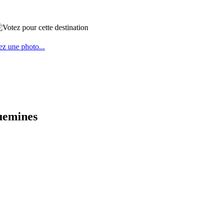
ez une photo...
guemines