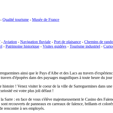
-
Qualité tourisme
-
Musée de France
f
-
Aviation
-
Navigation fluviale
-
Port de plaisance
-
Chemins de rand
el
-
Patrimoine historique
-
Visites guidées
-
Tourisme industriel
-
Curios
rreguemines ainsi que le Pays d'Albe et des Lacs au travers d'expérien
au travers d'épopées dans des paysages magnifiques à toute heure du jour 
te histoire ! Venez visiter le coeur de la ville de Sarreguemines dans u
riosité est votre plus joli défaut !
a Sarre : en face de vous s'élève majestueusement le Casino des Faïenc
ont recouverts de panneaux en carreaux de faïence, brillants et colorés
 de rencontre à ses employés.