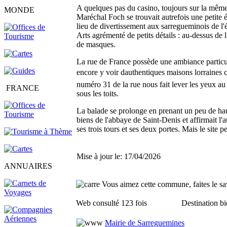
A quelques pas du casino, toujours sur la même ri
MONDE
Maréchal Foch se trouvait autrefois une petite égl
lieu de divertissement aux sarregueminois de l'
Arts agrémenté de petits détails : au-dessus de 
de masques.
La rue de France possède une ambiance particuliè
encore y voir dauthentiques maisons lorraines c
numéro 31 de la rue nous fait lever les yeux au
FRANCE
sous les toits.
La balade se prolonge en prenant un peu de haute
biens de l'abbaye de Saint-Denis et affirmait l
ses trois tours et ses deux portes. Mais le site pe
Mise à jour le: 17/04/2026
ANNUAIRES
Vous aimez cette commune, faites le sav
Web consulté 123 fois
Destination bi
Mairie de Sarreguemines