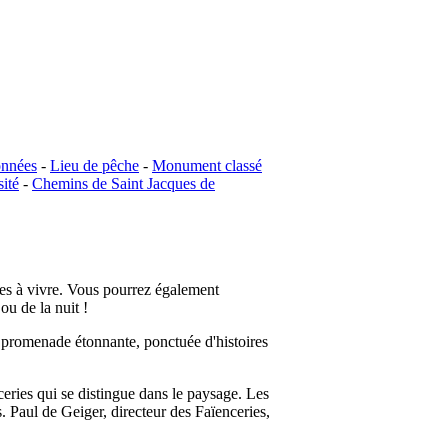
onnées
-
Lieu de pêche
-
Monument classé
ité
-
Chemins de Saint Jacques de
ces à vivre. Vous pourrez également
ou de la nuit !
ne promenade étonnante, ponctuée d'histoires
eries qui se distingue dans le paysage. Les
. Paul de Geiger, directeur des Faïenceries,