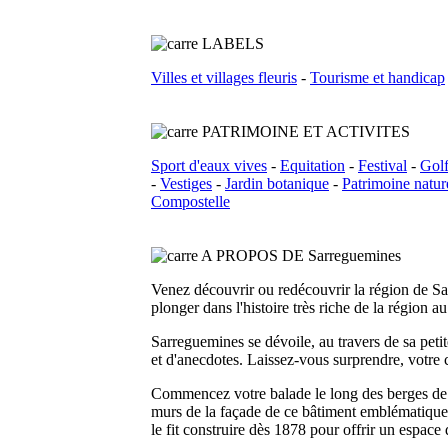
L
ABELS
Villes et villages fleuris
-
Tourisme et handicap
PATRIMOINE ET ACTIVITES
Sport d'eaux vives
-
Equitation
-
Festival
-
Gol
-
Vestiges
-
Jardin botanique
-
Patrimoine natur
Compostelle
A PROPOS DE Sarreguemines
Venez découvrir ou redécouvrir la région de Sa
plonger dans l'histoire très riche de la région 
Sarreguemines se dévoile, au travers de sa peti
et d'anecdotes. Laissez-vous surprendre, votre cu
Commencez votre balade le long des berges de l
murs de la façade de ce bâtiment emblématique s
le fit construire dès 1878 pour offrir un espace