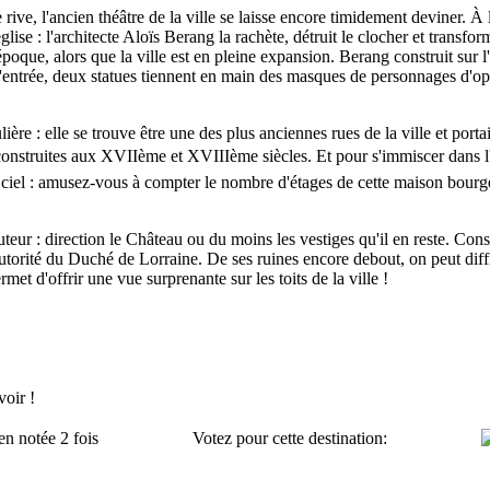
ve, l'ancien théâtre de la ville se laisse encore timidement deviner. À l'
ise : l'architecte Aloïs Berang la rachète, détruit le clocher et transform
époque, alors que la ville est en pleine expansion. Berang construit sur 
l'entrée, deux statues tiennent en main des masques de personnages d'opé
re : elle se trouve être une des plus anciennes rues de la ville et porta
onstruites aux XVIIème et XVIIIème siècles. Et pour s'immiscer dans l'hi
 ciel : amusez-vous à compter le nombre d'étages de cette maison bourge
ur : direction le Château ou du moins les vestiges qu'il en reste. Constr
'autorité du Duché de Lorraine. De ses ruines encore debout, on peut dif
rmet d'offrir une vue surprenante sur les toits de la ville !
oir !
en notée 2 fois
Votez pour cette destination: