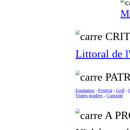
Mo
C
RI
Littoral de 
PATR
Equitation
-
Festival
-
Golf
-
Visites guidées
-
Curiosité
A PR