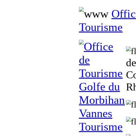
Offi
Tourisme
de
Co
R