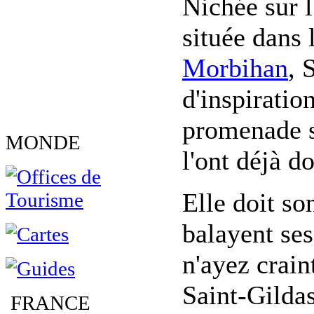
Nichée sur l
située dans 
Morbihan
, 
d'inspiratio
promenade s
MONDE
l'ont déjà d
Elle doit so
balayent ses
n'ayez crain
Saint-Gildas
FRANCE