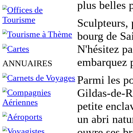
plus belles 
Sculpteurs, 
bourg de Sai
N'hésitez pa
embarquez p
ANNUAIRES
Parmi les po
Gildas-de-R
petite encla
un abri natu
ouvre ses br