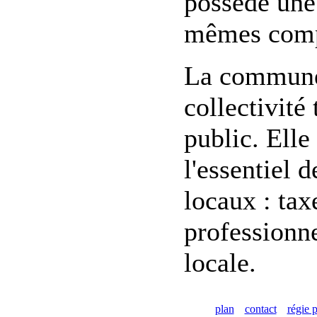
possède une 
mêmes compé
La commune 
collectivité
public. Elle
l'essentiel d
locaux : tax
professionne
locale.
plan
contact
régie p