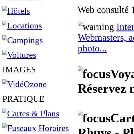
Web consulté 1
Inte
Webmasters, ac
photo...
IMAGES
Voya
Réservez 
PRATIQUE
Cart
Rhuys - Ph