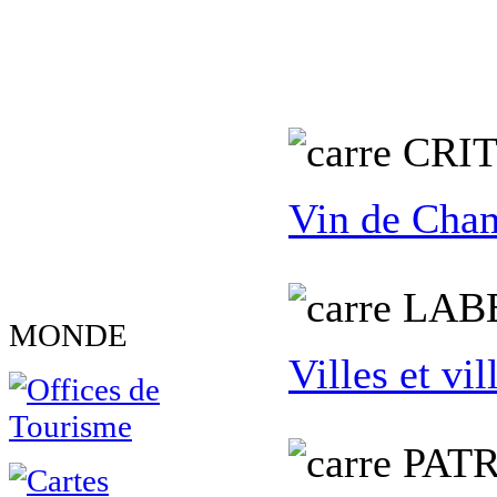
C
RI
Vin de Cha
L
AB
MONDE
Villes et vil
PATR