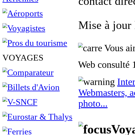
contact dire
Mise à jour
Vous aim
VOYAGES
Web consulté 1
Inte
Webmasters, ac
photo...
Voy