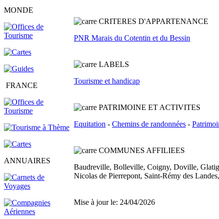
MONDE
C
RITERES D'APPARTENANCE
PNR Marais du Cotentin et du Bessin
L
ABELS
Tourisme et handicap
FRANCE
PATRIMOINE ET ACTIVITES
Equitation
-
Chemins de randonnées
-
Patrimoi
COMMUNES AFFILIEES
ANNUAIRES
Baudreville, Bolleville, Coigny, Doville, Glat
Nicolas de Pierrepont, Saint-Rémy des Landes, 
Mise à jour le: 24/04/2026