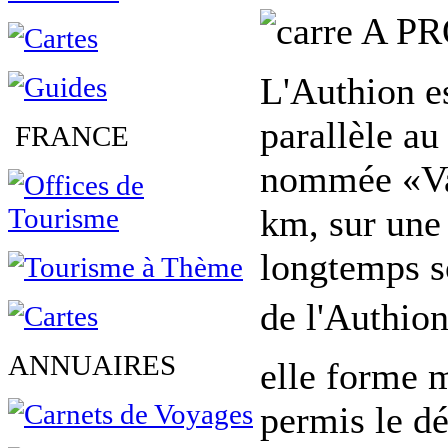
A PR
L'Authion es
parallèle au
FRANCE
nommée «Val
km, sur une
longtemps so
de l'Authion
ANNUAIRES
elle forme m
permis le d