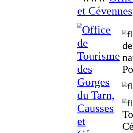
et Cévennes
de
na
Po
To
Cé