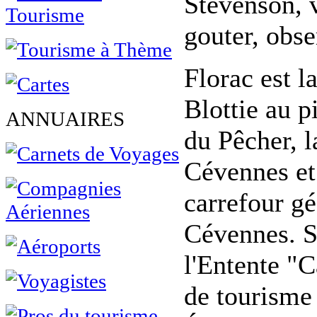
Stevenson, v
gouter, obse
Florac est l
Blottie au p
ANNUAIRES
du Pêcher, l
Cévennes et
carrefour g
Cévennes. 
l'Entente "C
de tourisme