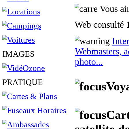
Vous aim
Web consulté 1
Inte
Webmasters, ac
IMAGES
photo...
PRATIQUE
Voya
Cart
satellite d