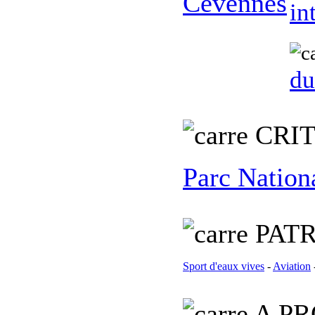
in
du
C
RI
Parc Nation
PATR
Sport d'eaux vives
-
Aviation
A PR