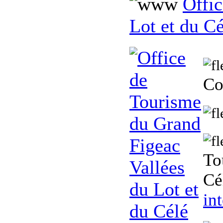
Offic
Lot et du Cé
Co
To
Cé
in