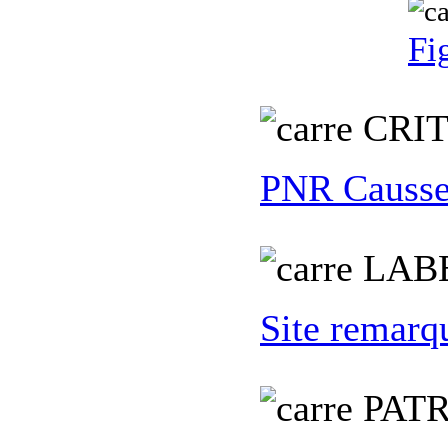
Fi
C
RI
PNR Causse
L
AB
Site remarq
PATR