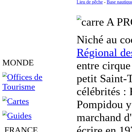
Lieu de pêche
-
Base nautiqu
A PR
Niché au coe
Régional de
MONDE
entre cirque
petit Saint
célébrités :
Pompidou y 
marchand d'
écrire en 1
FRANCE