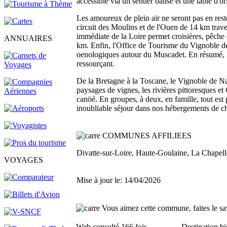
accessible via un sentier balisé et une table d'or
Les amoureux de plein air ne seront pas en rest
circuit des Moulins et de l'Ouen de 14 km trave
immédiate de la Loire permet croisières, pêche 
ANNUAIRES
km. Enfin, l'Office de Tourisme du Vignoble de
oenologiques autour du Muscadet. En résumé, le
ressourçant.
De la Bretagne à la Toscane, le Vignoble de Nan
paysages de vignes, les rivières pittoresques et
canöé. En groupes, à deux, en famille, tout est
inoubliable séjour dans nos hébergements de ch
COMMUNES AFFILIEES
Divatte-sur-Loire, Haute-Goulaine, La Chapell
VOYAGES
Mise à jour le: 14/04/2026
Vous aimez cette commune, faites le sav
Web consulté 166 fois
Destination bi