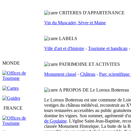
C
RITERES D'APPARTENANCE
Vin du Muscadet, Sèvre et Maine
L
ABELS
Ville d'art et d'histoire
-
Tourisme et handicap
MONDE
PATRIMOINE ET ACTIVITES
Monument classé
-
Château
-
Parc scientifique 
A PROPOS DE Le Loroux Bottereau
Le Loroux Bottereau est une commune de Loire-A
vestiges du château médiéval, reconstruit au X
FRANCE
tours restaurées accessibles au public gratuite
domine les vignes. Son sommet, agrémenté d'une t
de Goulaine
. L'église Saint-Jean-Baptiste, re
classée Monument Historique. La butte de la Ro