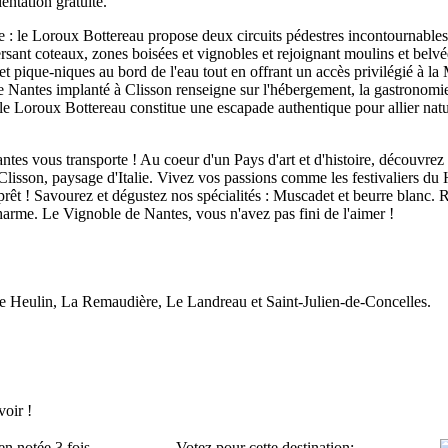
ientation gratuite.
e : le Loroux Bottereau propose deux circuits pédestres incontournables 
rsant coteaux, zones boisées et vignobles et rejoignant moulins et bel
et pique-niques au bord de l'eau tout en offrant un accès privilégié à la
 Nantes implanté à Clisson renseigne sur l'hébergement, la gastronomie,
 Loroux Bottereau constitue une escapade authentique pour allier nature
tes vous transporte ! Au coeur d'un Pays d'art et d'histoire, découvrez 
 Clisson, paysage d'Italie. Vivez vos passions comme les festivaliers du
 prêt ! Savourez et dégustez nos spécialités : Muscadet et beurre blanc.
arme. Le Vignoble de Nantes, vous n'avez pas fini de l'aimer !
e Heulin, La Remaudière, Le Landreau et Saint-Julien-de-Concelles.
oir !
en notée 3 fois
Votez pour cette destination: