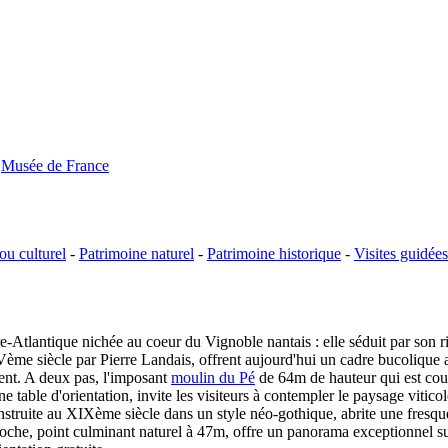
-
Musée de France
ou culturel
-
Patrimoine naturel
-
Patrimoine historique
-
Visites guidées
tlantique nichée au coeur du Vignoble nantais : elle séduit par son ric
Vème siècle par Pierre Landais, offrent aujourd'hui un cadre bucolique 
ment. A deux pas, l'imposant
moulin du Pé
de 64m de hauteur qui est cou
able d'orientation, invite les visiteurs à contempler le paysage viticol
construite au XIXème siècle dans un style néo-gothique, abrite une fresq
che, point culminant naturel à 47m, offre un panorama exceptionnel sur 