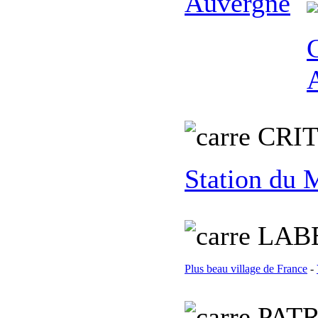
C
RI
Station du 
L
AB
Plus beau village de France
-
PATR