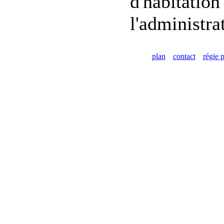
d'habitation
l'administra
plan
contact
régie p