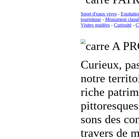
Sport d'eaux vives
-
Equitatio
touristique
-
Monument class
Visites guidées
-
Curiosité
-
C
A PR
Curieux, pa
notre territ
riche patrim
pittoresques
sons des con
travers de 