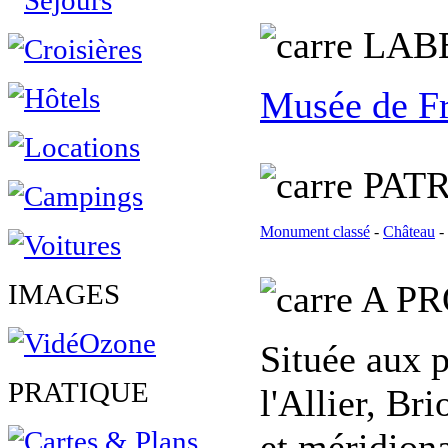
L
AB
Musée de F
PATR
Monument classé
-
Château
-
IMAGES
A PR
Située aux p
PRATIQUE
l'Allier, Br
et méridiona