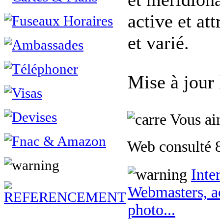
active et at
et varié.
Mise à jour
Vous aim
Web consulté 8
Inte
Webmasters, ac
photo...