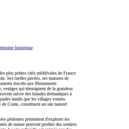
rimoine historique
des plus petites cités médiévales de France
le. Ses ruelles pavées, ses maisons de
monuments inscrits aux Monuments
e, vestiges qui témoignent de la grandeur
peuvent suivre des balades thématiques à
pades tandis que les villages voisins
ge de Conte, constituent un site naturel
ées pédestres permettent d'explorer les
nnés de nature peuvent profiter des sentiers