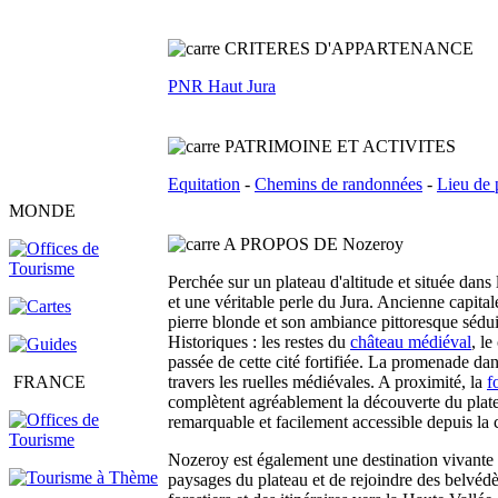
C
RITERES D'APPARTENANCE
PNR Haut Jura
PATRIMOINE ET ACTIVITES
Equitation
-
Chemins de randonnées
-
Lieu de 
MONDE
A PROPOS DE Nozeroy
Perchée sur un plateau d'altitude et située dans
et une véritable perle du Jura. Ancienne capita
pierre blonde et son ambiance pittoresque sédui
Historiques : les restes du
château médiéval
, l
passée de cette cité fortifiée. La promenade da
FRANCE
travers les ruelles médiévales. A proximité, la
f
complètent agréablement la découverte du plate
remarquable et facilement accessible depuis l
Nozeroy est également une destination vivante o
paysages du plateau et de rejoindre des belvédèr