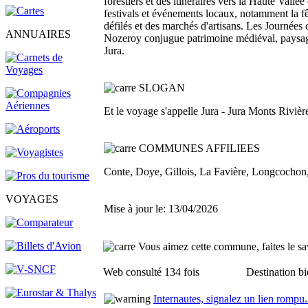
forestiers et des itinéraires vers la Haute Vallé
festivals et événements locaux, notamment la f
défilés et des marchés d'artisans. Les Journée
ANNUAIRES
Nozeroy conjugue patrimoine médiéval, paysages
Jura.
SLOGAN
Et le voyage s'appelle Jura - Jura Monts Rivièr
COMMUNES AFFILIEES
Conte, Doye, Gillois, La Favière, Longcochon,
VOYAGES
Mise à jour le: 13/04/2026
Vous aimez cette commune, faites le sav
Web consulté 134 fois
Destination bi
Internautes, signalez un lien rompu
.