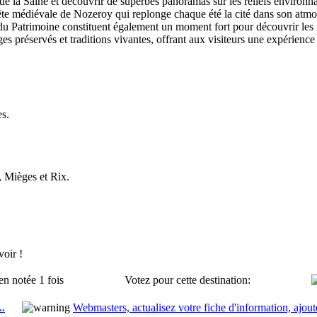
e de la Saine et découvrir de superbes panoramas sur les reliefs environn
ête médiévale de Nozeroy qui replonge chaque été la cité dans son atmo
s du Patrimoine constituent également un moment fort pour découvrir l
 préservés et traditions vivantes, offrant aux visiteurs une expérience
es.
 Mièges et Rix.
oir !
en notée 1 fois
Votez pour cette destination:
..
Webmasters, actualisez votre fiche d'information, ajout