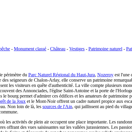
pêche
-
Monument classé
-
Château
-
Vestiges
-
Patrimoine naturel
-
Pat
 le périmètre du
Parc Naturel Régional du Haut-Jura
,
Nozeroy
est l'une 
le des seigneurs de Chalon-Arlay, elle conserve un patrimoine remarquab
sent les visiteurs en quête d'authenticité. La ville compte plusieurs 
e couvent des Annonciades, l'église Saint-Antoine et la porte de l'Horlog
ns le bourg permet d'admirer ces édifices et les amateurs de patrimoine 
orêt de la Joux
et le Mont-Noir offrent un cadre naturel propice aux esca
au. Non loin de là, les
sources de l'Ain
, qui jaillissent au pied du villa
a commune.
ù les activités de plein air occupent une place importante. Les randonn
es offrant des vues saisissantes sur les vallées jurassiennes. Les passio