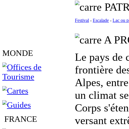
PATR
Festival
-
Escalade
-
Lac ou p
A PR
MONDE
Le pays de c
frontière de
Alpes, entr
un climat s
Corps s'éten
FRANCE
versant extr