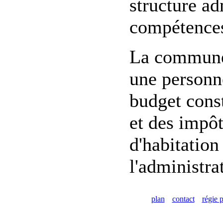
structure ad
compétences
La commune d
une personne
budget const
et des impôt
d'habitation
l'administra
plan
contact
régie p