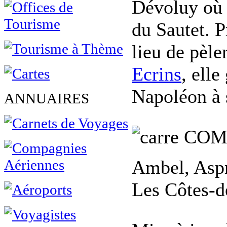
Dévoluy où l
du Sautet. 
lieu de pèle
Ecrins
, ell
Napoléon à s
ANNUAIRES
COM
Ambel, Aspr
Les Côtes-d