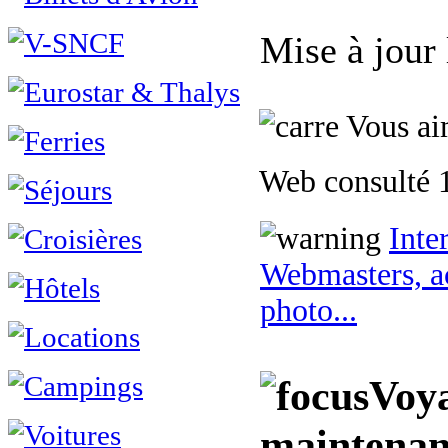
Mise à jour
Vous aim
Web consulté 1
Inte
Webmasters, ac
photo...
Voya
maintenan