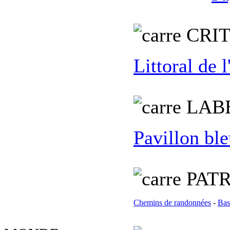
C
RI
Littoral de 
L
AB
Pavillon bl
PATR
Chemins de randonnées
-
Bas