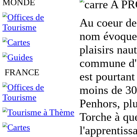
MONDE
A PR
Au coeur de 
nom évoque 
plaisirs nau
commune d'à
FRANCE
est pourtant
moins de 30
Penhors, plu
Torche à que
l'apprentiss