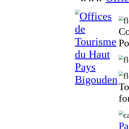
Co
Po
To
fo
Pa