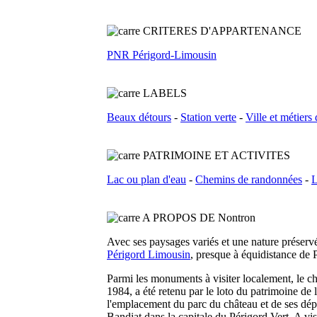
C
RITERES D'APPARTENANCE
PNR Périgord-Limousin
L
ABELS
Beaux détours
-
Station verte
-
Ville et métiers 
PATRIMOINE ET ACTIVITES
Lac ou plan d'eau
-
Chemins de randonnées
-
L
A PROPOS DE Nontron
Avec ses paysages variés et une nature préser
Périgord Limousin
, presque à équidistance de
Parmi les monuments à visiter localement, le c
1984, a été retenu par le loto du patrimoine de 
l'emplacement du parc du château et de ses dépen
Bandiat dans la capitale du Périgord Vert. A v