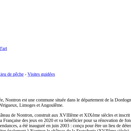
d'art
ieu de pêche
-
Visites guidées
vée, Nontron est une commune située dans le département de la Dordog
 Périgueux, Limoges et Angoulême.
hâteau de Nontron, construit aux XVIIIème et XIXème siècles et inscrit
la Française des jeux en 2020 et va bénéficier pour sa rénovation de fond
dances, a été inauguré en juin 2003 : conçu pour être un lieu de détente
isiter également à Nontron le château de la Francherie (XVIIème siècle)