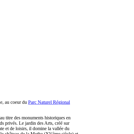
ne, au coeur du
Parc Naturel Régional
 au titre des monuments historiques en
s privés. Le jardin des Arts, créé sur
 et de loisirs, il domine la vallée du
, le château de la Mothe (XVème siècle) et