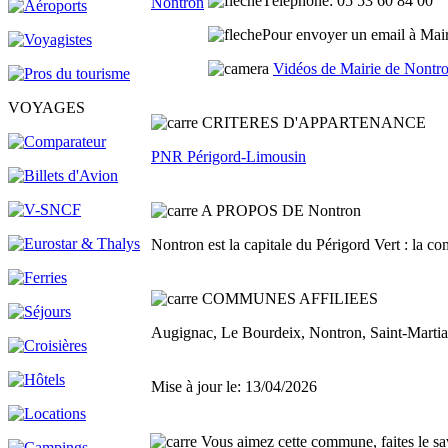
Téléphone
: 05 53 60 84 00
Pour envoyer un email à Mairi
Vidéos de Mairie de Nontr
VOYAGES
C
RITERES D'APPARTENANCE
PNR Périgord-Limousin
A PROPOS DE Nontron
Nontron est la capitale du Périgord Vert : la 
COMMUNES AFFILIEES
Augignac, Le Bourdeix, Nontron, Saint-Martial
Mise à jour le: 13/04/2026
Vous aimez cette commune, faites le sav