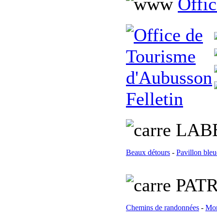
Offic
L
AB
Beaux détours
-
Pavillon bleu
PATR
Chemins de randonnées
-
Mon