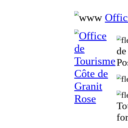
Offi
de
Po
To
fo