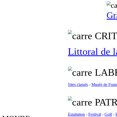
Gr
C
RI
Littoral de
L
AB
Sites classés
-
Musée de Fran
PATR
Equitation
-
Festival
-
Golf
-