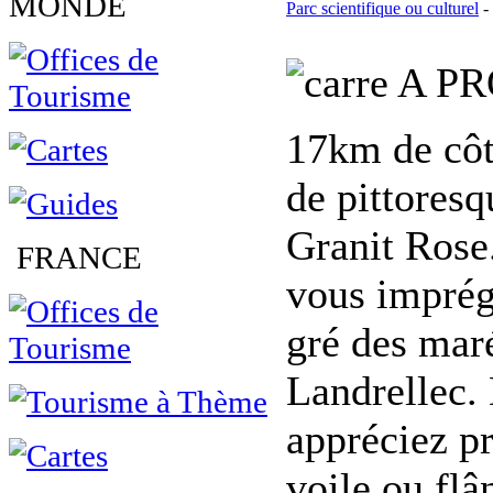
MONDE
Parc scientifique ou culturel
-
A PR
17km de côte
de pittoresq
Granit Rose.
FRANCE
vous imprég
gré des maré
Landrellec.
appréciez p
voile ou flâ