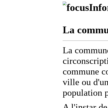
Inf
La commu
La commune 
circonscript
commune cor
ville ou d'un
population 
A l'instar 