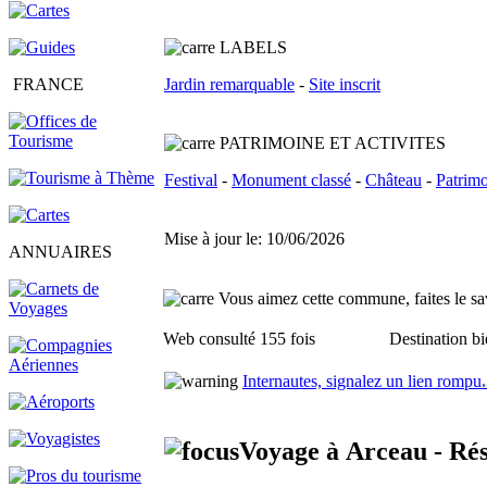
L
ABELS
FRANCE
Jardin remarquable
-
Site inscrit
PATRIMOINE ET ACTIVITES
Festival
-
Monument classé
-
Château
-
Patrimo
Mise à jour le: 10/06/2026
ANNUAIRES
Vous aimez cette commune, faites le sav
Web consulté 155 fois
Destination bi
Internautes, signalez un lien rompu
.
Voyage à Arceau - Rés