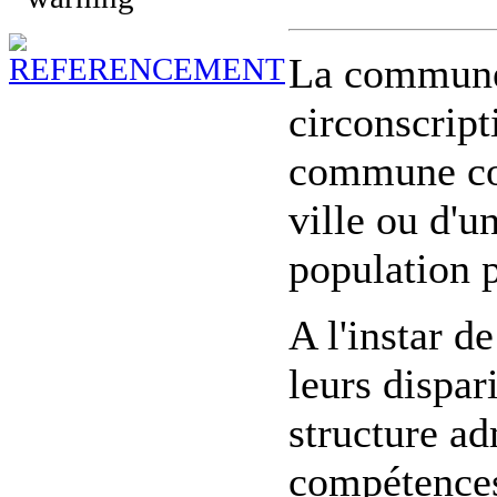
La commune 
circonscript
commune cor
ville ou d'un
population 
A l'instar 
leurs dispa
structure ad
compétences