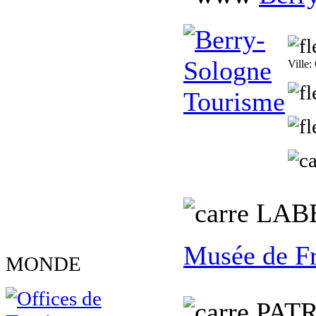
Ville
L
AB
Musée de F
MONDE
PATR