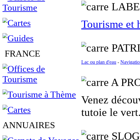
L
ABE
Tourisme et 
PATR
FRANCE
Lac ou plan d'eau
-
Navigatio
A PRO
Venez découv
tutoie le vert
ANNUAIRES
SLO