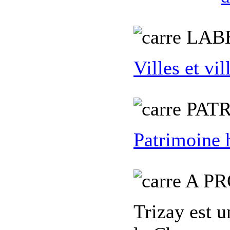
L
AB
Villes et vil
PATR
Patrimoine 
A PR
Trizay est 