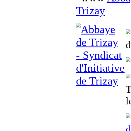
Trizay
d
T
l
d