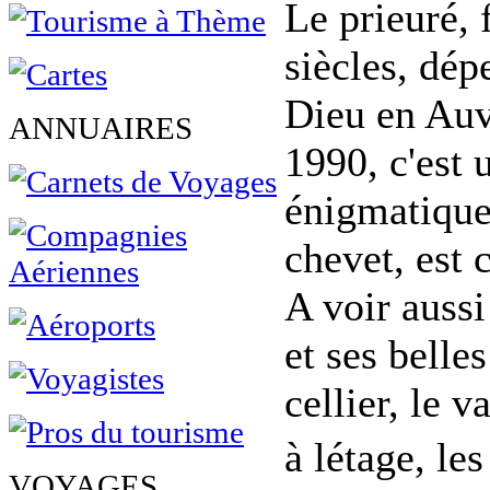
Le prieuré,
siècles, dép
Dieu en Auv
ANNUAIRES
1990, c'est
énigmatiques
chevet, est 
A voir aussi
et ses belle
cellier, le 
à létage, l
VOYAGES