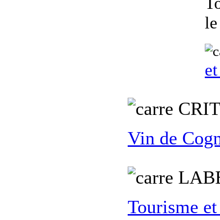
To
le
et
C
RI
Vin de Cogn
L
AB
Tourisme et