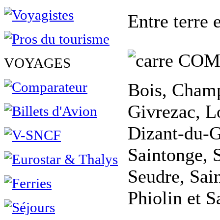
Entre terre e
COM
VOYAGES
Bois, Champ
Givrezac, L
Dizant-du-G
Saintonge, 
Seudre, Sai
Phiolin et 