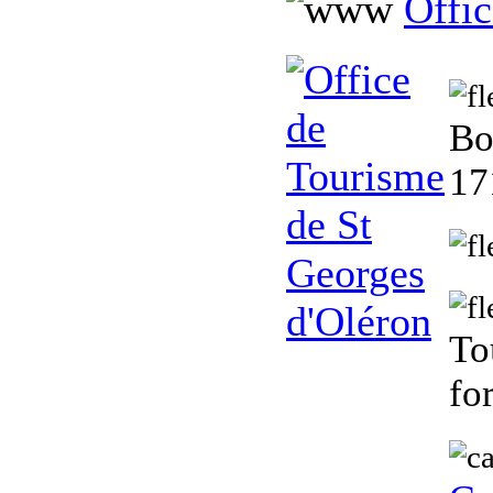
Offic
Bo
17
To
fo