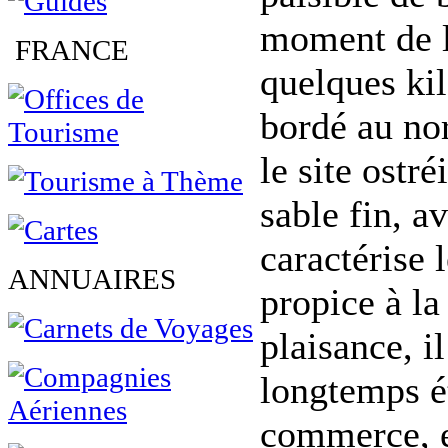
moment de l'
FRANCE
quelques kil
bordé au nor
le site ostr
sable fin, a
caractérise l
ANNUAIRES
propice à la
plaisance, i
longtemps é
commerce, et