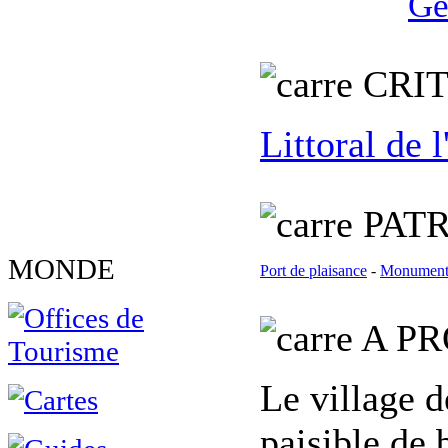
Ge
C
RI
Littoral de 
PATR
MONDE
Port de plaisance
-
Monument 
A PR
Le village d
paisible de 