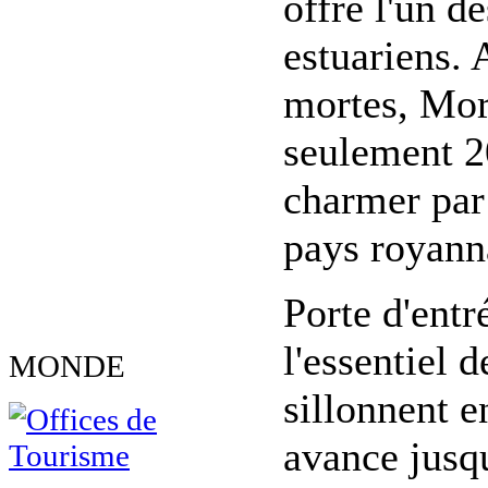
offre l'un d
estuariens. 
mortes, Mor
seulement 2
charmer par 
pays royanna
Porte d'entr
l'essentiel 
MONDE
sillonnent e
avance jusqu