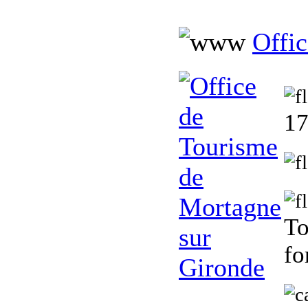
Offi
17
To
fo