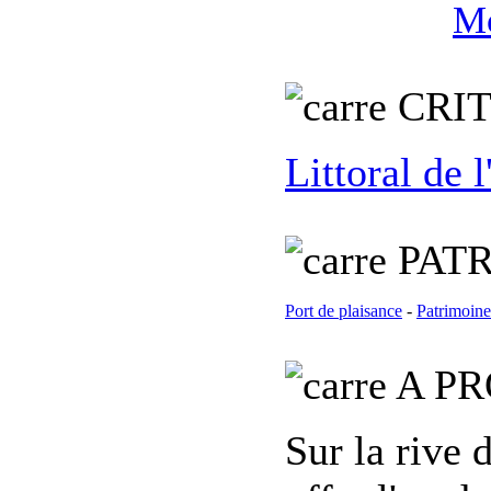
Mo
C
RI
Littoral de 
PATR
Port de plaisance
-
Patrimoine
A PR
Sur la rive 