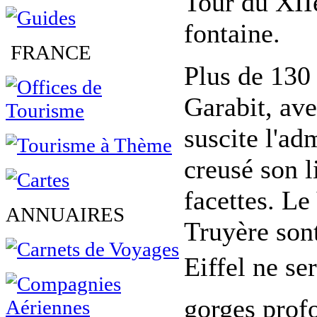
Tour du XIIe
fontaine.
FRANCE
Plus de 130 
Garabit, av
suscite l'ad
creusé son l
facettes. Le
ANNUAIRES
Truyère sont
Eiffel ne ser
gorges prof