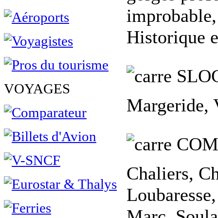
improbable,
Historique 
SLO
VOYAGES
Margeride, 
COM
Chaliers, Ch
Loubaresse,
Marc, Soula