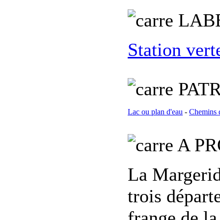
L
AB
Station vert
PATR
Lac ou plan d'eau
-
Chemins 
A PR
La Margerid
trois départ
frange de la