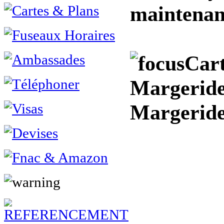
maintenan
Cart
Margeride 
Margerid