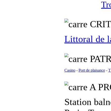
Tr
C
RI
Littoral de
PATR
Casino
-
Port de plaisance
-
T
A PR
Station baln