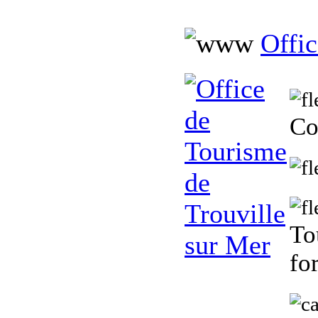
Offic
Co
To
fo