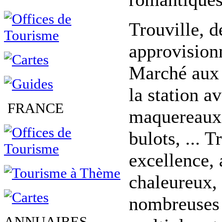
Trouville, d
approvision
Marché aux P
la station a
FRANCE
maquereaux, 
bulots, ... T
excellence, 
chaleureux,
nombreuses 
ANNUAIRES