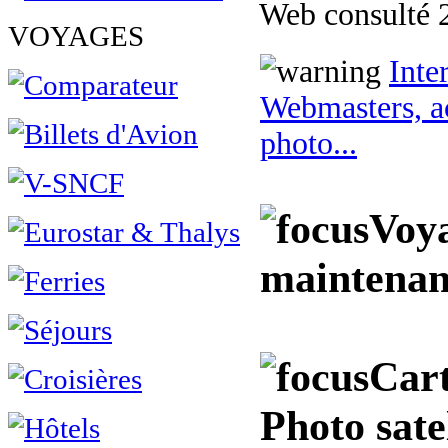
Web consulté 2
VOYAGES
Inte
Webmasters, ac
photo...
Voya
maintenan
Cart
Photo sate