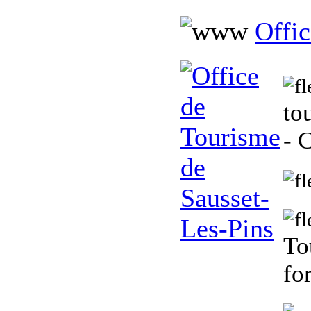
Offic
to
- 
To
fo