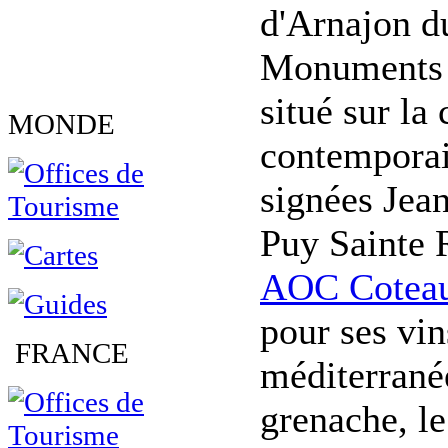
d'Arnajon d
Monuments H
situé sur l
MONDE
contemporain
signées Jea
Puy Sainte R
AOC Coteau
pour ses vin
FRANCE
méditerrané
grenache, le