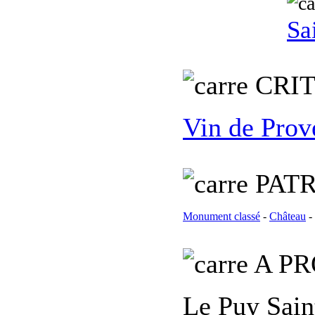
Sa
C
RI
Vin de Prov
PATR
Monument classé
-
Château
-
A PR
Le Puy Sain