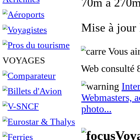
70m à 270m,
Mise à jour
Vous aim
VOYAGES
Web consulté 8
Inte
Webmasters, ac
photo...
Voya