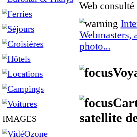
Web consulté 
Inte
Webmasters, a
photo...
Voya
Cart
satellite 
IMAGES