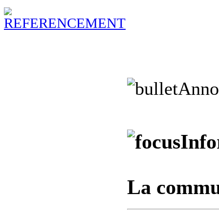
Anno
Info
La commu