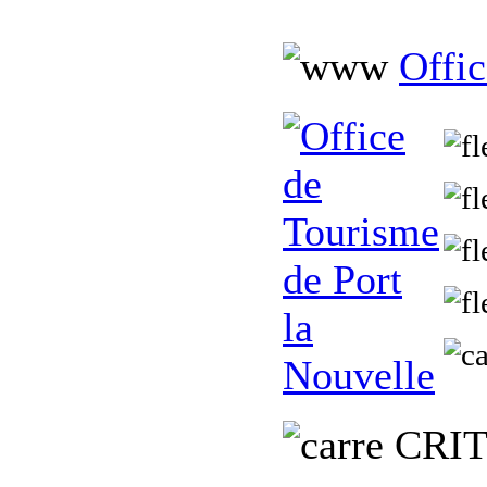
Offic
C
RI