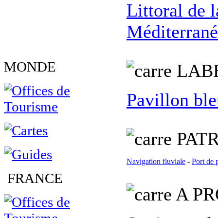
Littoral de
Méditerrané
MONDE
L
AB
Pavillon bl
PATR
Navigation fluviale
-
Port de 
FRANCE
A PR