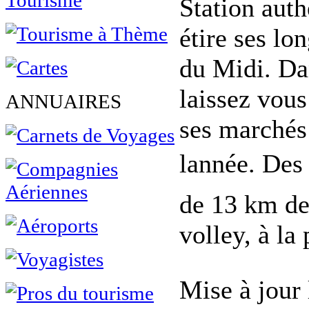
Station auth
étire ses lo
du Midi. Da
laissez vou
ANNUAIRES
ses marchés 
lannée. Des
de 13 km de 
volley, à la 
Mise à jour