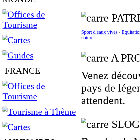
PATR
Sport d'eaux vives
-
Equitatio
naturel
A PR
FRANCE
Venez découv
pays de légen
attendent.
SLO