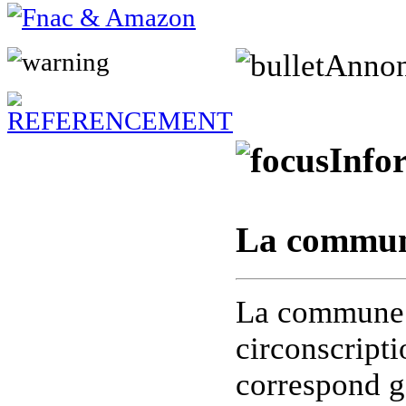
Annon
Info
La commun
La commune e
circonscript
correspond gé