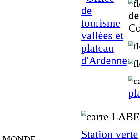
de
Co
pl
L
ABE
Station verte
MONDE