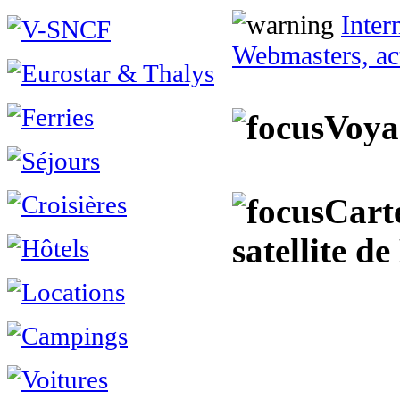
Inter
Webmasters, act
Voya
Cart
satellite 