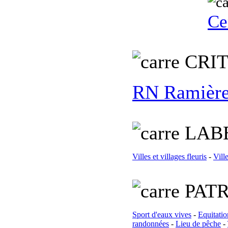
Ce
C
RI
RN Ramière
L
AB
Villes et villages fleuris
-
Ville
PATR
Sport d'eaux vives
-
Equitatio
randonnées
-
Lieu de pêche
-