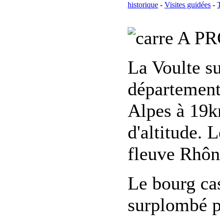
historique
-
Visites guidées
-
A PR
La Voulte s
département
Alpes à 19k
d'altitude. 
fleuve Rhône
Le bourg cas
surplombé pa