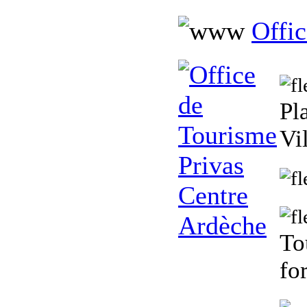
Offi
Pl
Vi
To
fo