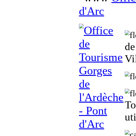
d'Arc
de
Vi
To
ut