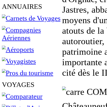
ANNUAIRES
Jastres, abb
moyens d'un 
atouts de la
autoroutier,
patrimoine a
importante a
cité dès le I
VOYAGES
COM
Châteauneuf