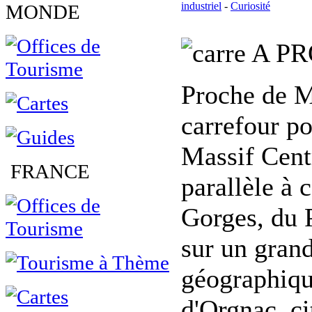
industriel
-
Curiosité
MONDE
A PR
Proche de M
carrefour p
Massif Centr
FRANCE
parallèle à 
Gorges, du P
sur un grand
géographique
d'Orgnac, c