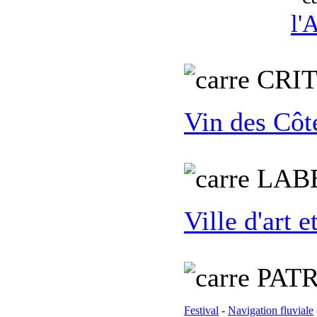
l'
C
RI
Vin des Côt
L
AB
Ville d'art e
PATR
Festival
-
Navigation fluviale