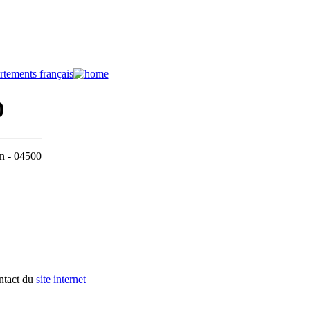
0
on - 04500
ontact du
site internet