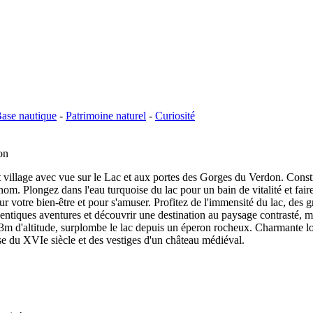
ase nautique
-
Patrimoine naturel
-
Curiosité
on
llage avec vue sur le Lac et aux portes des Gorges du Verdon. Construit
om. Plongez dans l'eau turquoise du lac pour un bain de vitalité et faire
votre bien-être et pour s'amuser. Profitez de l'immensité du lac, des 
tiques aventures et découvrir une destination au paysage contrasté, mar
3m d'altitude, surplombe le lac depuis un éperon rocheux. Charmante local
se du XVIe siècle et des vestiges d'un château médiéval.