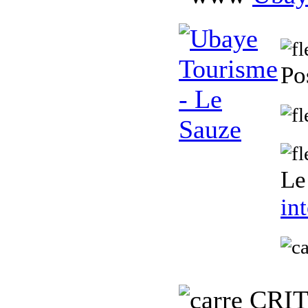
Po
Le
in
C
RI