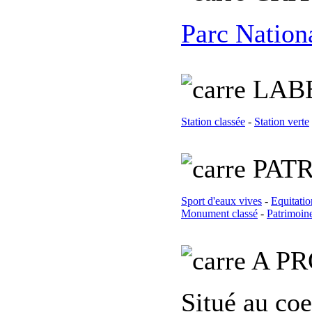
Parc Nation
L
AB
Station classée
-
Station verte
PATR
Sport d'eaux vives
-
Equitatio
Monument classé
-
Patrimoine
A PR
Situé au coe