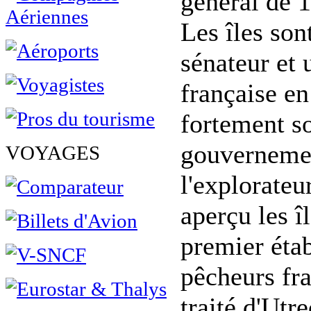
général de 
Les îles son
sénateur et 
française en
fortement so
gouvernemen
VOYAGES
l'explorateu
aperçu les î
premier étab
pêcheurs fr
traité d'Utr