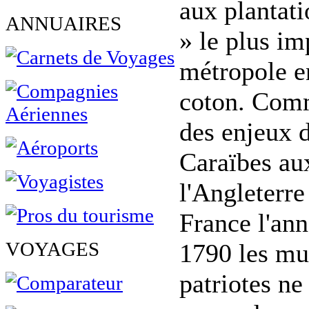
aux plantati
ANNUAIRES
» le plus im
métropole en
coton. Comme
des enjeux d
Caraïbes au
l'Angleterre
France l'ann
VOYAGES
1790 les mul
patriotes ne