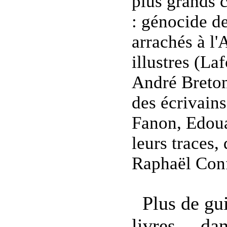
plus grands 
: génocide d
arrachés à l'
illustres (L
André Breton
des écrivain
Fanon, Edoua
leurs traces,
Raphaël Conf
Plus de gui
livres,... da