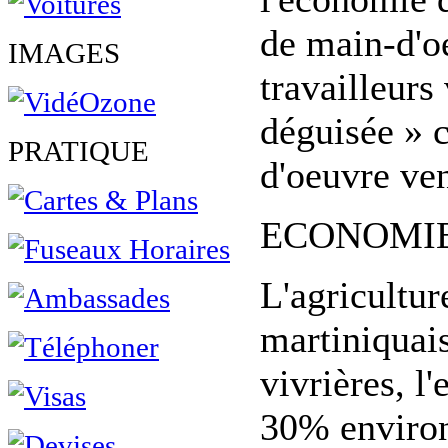
de main-d'oe
IMAGES
travailleurs
déguisée » c
PRATIQUE
d'oeuvre ve
ECONOMIE d
L'agricultur
martiniquais
vivrières, l'
30% environ 