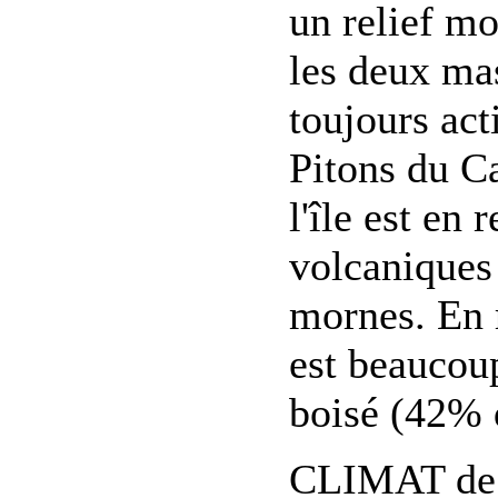
un relief mo
les deux ma
toujours act
Pitons du Ca
l'île est en
volcaniques 
mornes. En r
est beaucoup
boisé (42% d
CLIMAT de 