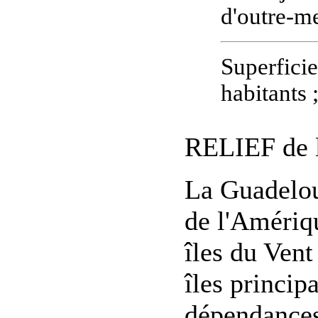
d'outre-m
Superfici
habitants 
RELIEF de 
La Guadeloup
de l'Amériqu
îles du Vent
îles princip
dépendances 