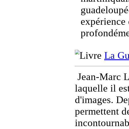
guadeloupée
expérience 
profondémen
La Gu
Jean-Marc Le
laquelle il e
d'images. Dep
permettent d
incontournabl