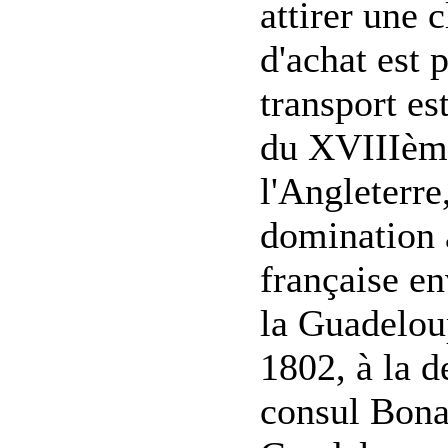
attirer une 
d'achat est 
transport es
du XVIIIème,
l'Angleterr
domination 
française e
la Guadeloup
1802, à la d
consul Bona