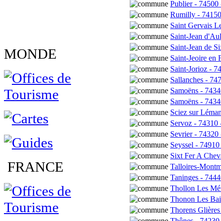
Publier - 74500
Rumilly - 74150
Saint Gervais L
Saint-Jean d'Aul
Saint-Jean de Si
MONDE
Saint-Jeoire en
Saint-Jorioz - 
Sallanches - 74
Samoëns - 7434
Samoëns - 7434
Sciez sur Léman
Servoz - 74310 
Sevrier - 74320
Seyssel - 74910
Sixt Fer A Chev
FRANCE
Talloires-Montm
Taninges - 7444
Thollon Les Mém
Thonon Les Bai
Thorens Glières
Thônes - 74230 