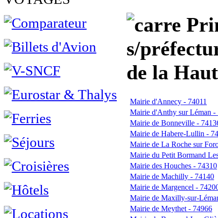
Prin
s/préfectu
de la Haut
Mairie d'Annecy - 74011
Mairie d'Anthy sur Léman -
Mairie de Bonneville - 7413
Mairie de Habere-Lullin - 7
Mairie de La Roche sur For
Mairie du Petit Bormand Les
Mairie des Houches - 74310
Mairie de Machilly - 74140
Mairie de Margencel - 7420
Mairie de Maxilly-sur-Léma
Mairie de Meythet - 74966