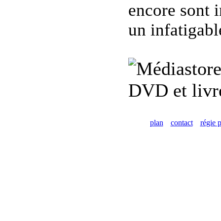
encore sont i
un infatigab
DVD et livre
plan
contact
régie p