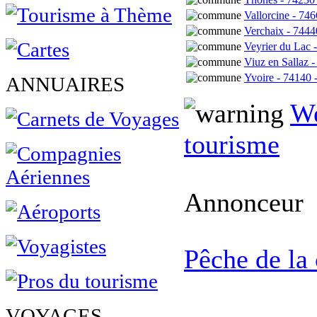
Vallorcine - 746
Verchaix - 7444
Veyrier du Lac 
Viuz en Sallaz 
Yvoire - 74140 
ANNUAIRES
We
tourisme
Annonceur
Pêche de la
VOYAGES