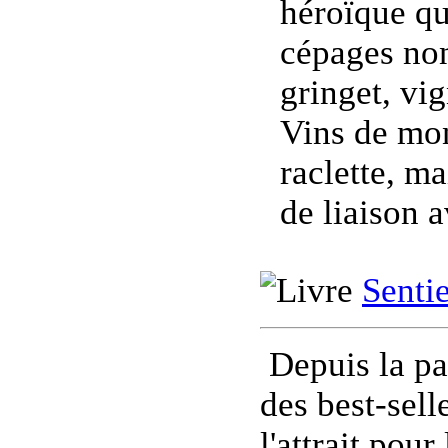
héroïque qui
cépages non
gringet, vi
Vins de mon
raclette, m
de liaison av
Senti
Depuis la pa
des best-sel
l'attrait pou