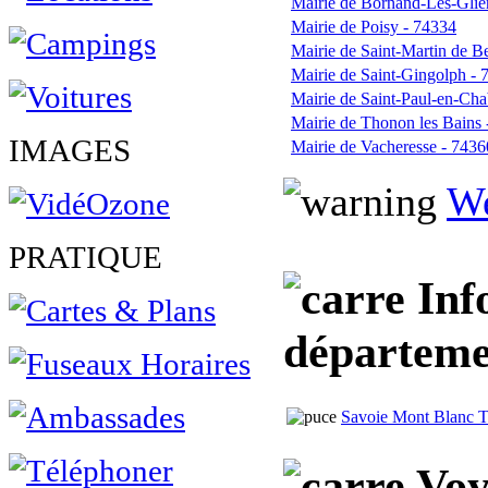
Mairie de Bornand-Les-Gliè
Mairie de Poisy - 74334
Mairie de Saint-Martin de Be
Mairie de Saint-Gingolph - 
Mairie de Saint-Paul-en-Cha
Mairie de Thonon les Bains
IMAGES
Mairie de Vacheresse - 7436
We
PRATIQUE
Inf
départemen
Savoie Mont Blanc T
Voy