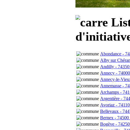
List
d'initiati
Abondance - 743
Alby sur Chéran
Andilly - 74350
Annecy - 74000 
Annecy-le-Vieux
Annemasse - 74
Archamps - 7416
Argentière - 74
Avoriaz - 74110
Bellevaux - 744
Bernex - 74500 
Bogève - 74250 