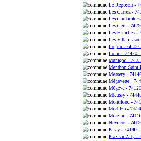
Le Reposoir - 7
Les Carroz - 74
Les Contamines-
Les Gets - 7426
Les Houches - 
Les Villards su
Lugrin - 74500 
Lullin - 74470 -
Manigod - 7423
Menthon-Saint-B
Messery - 74140
Mégevette - 744
Mégève - 74120
Mieussy - 7444
Montriond - 741
Morillon - 7444
Morzine - 74110
Neydens - 74160
Passy - 74190 -
Praz sur Arly - 