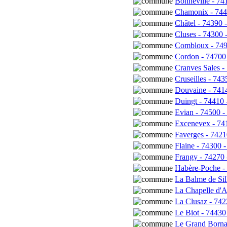
Bonneville - 74
Chamonix - 744
Châtel - 74390 
Cluses - 74300 
Combloux - 749
Cordon - 74700 
Cranves Sales -
Cruseilles - 743
Douvaine - 7414
Duingt - 74410 
Evian - 74500 -
Excenevex - 741
Faverges - 7421
Flaine - 74300 -
Frangy - 74270 
Habère-Poche - 
La Balme de Sil
La Chapelle d'A
La Clusaz - 742
Le Biot - 74430
Le Grand Borna