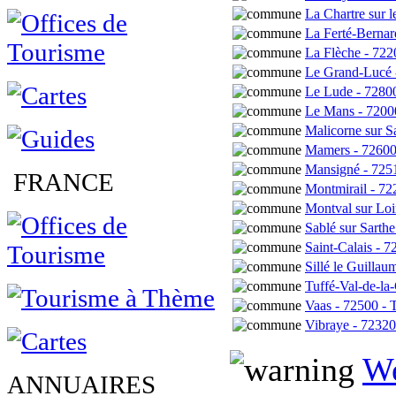
La Chartre sur l
La Ferté-Bernar
La Flèche - 7220
Le Grand-Lucé 
Le Lude - 72800
Le Mans - 7200
Malicorne sur Sa
Mamers - 72600 
Mansigné - 725
FRANCE
Montmirail - 72
Montval sur Loir
Sablé sur Sarthe
Saint-Calais - 7
Sillé le Guillau
Tuffé-Val-de-la
Vaas - 72500 - 
Vibraye - 72320 
We
ANNUAIRES