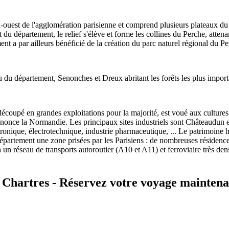
-ouest de l'agglomération parisienne et comprend plusieurs plateaux du 
 du département, le relief s'élève et forme les collines du Perche, attena
nt a par ailleurs bénéficié de la création du parc naturel régional du Pe
au du département, Senonches et Dreux abritant les forêts les plus import
découpé en grandes exploitations pour la majorité, est voué aux cultures 
nonce la Normandie. Les principaux sites industriels sont Châteaudun et
ctronique, électrotechnique, industrie pharmaceutique, ... Le patrimoine h
 département une zone prisées par les Parisiens : de nombreuses résidence
 un réseau de transports autoroutier (A10 et A11) et ferroviaire très dens
 Chartres - Réservez votre voyage maintena