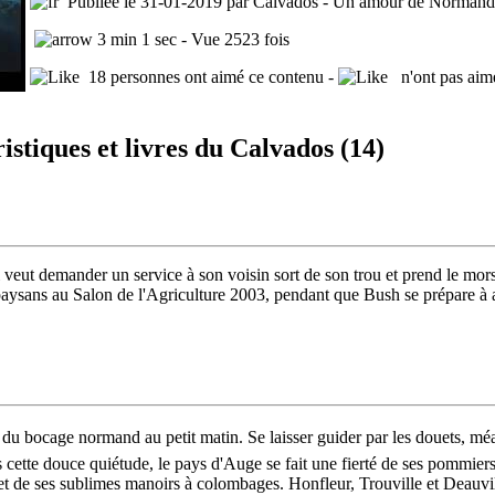
Publiée le 31-01-2019 par Calvados - Un amour de Normand
3 min 1 sec - Vue 2523 fois
18 personnes ont aimé ce contenu -
n'ont pas aim
stiques et livres du Calvados (14)
eut demander un service à son voisin sort de son trou et prend le mors
paysans au Salon de l'Agriculture 2003, pendant que Bush se prépare à a
 du bocage normand au petit matin. Se laisser guider par les douets, mé
cette douce quiétude, le pays d'Auge se fait une fierté de ses pommiers
et de ses sublimes manoirs à colombages. Honfleur, Trouville et Deauvill