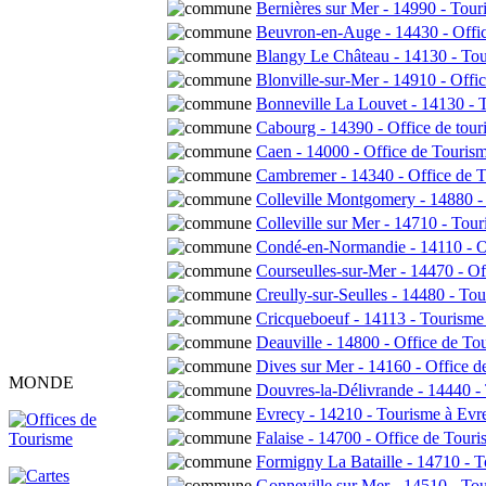
Bernières sur Mer - 14990 - Tour
Beuvron-en-Auge - 14430 - Offi
Blangy Le Château - 14130 - To
Blonville-sur-Mer - 14910 - Offi
Bonneville La Louvet - 14130 - 
Cabourg - 14390 - Office de to
Caen - 14000 - Office de Touris
Cambremer - 14340 - Office de 
Colleville Montgomery - 14880 -
Colleville sur Mer - 14710 - Tou
Condé-en-Normandie - 14110 - Of
Courseulles-sur-Mer - 14470 - O
Creully-sur-Seulles - 14480 - T
Cricqueboeuf - 14113 - Tourisme
Deauville - 14800 - Office de To
Dives sur Mer - 14160 - Office
MONDE
Douvres-la-Délivrande - 14440 -
Evrecy - 14210 - Tourisme à Evr
Falaise - 14700 - Office de Touri
Formigny La Bataille - 14710 - To
Gonneville sur Mer - 14510 - To