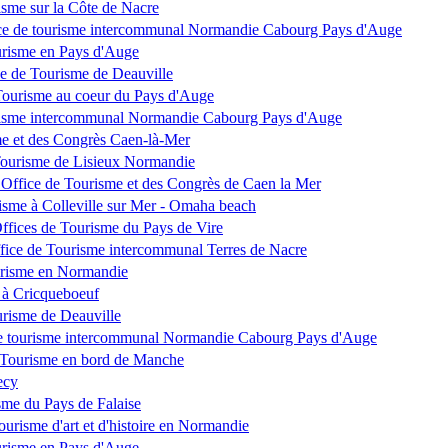
isme sur la Côte de Nacre
ce de tourisme intercommunal Normandie Cabourg Pays d'Auge
urisme en Pays d'Auge
ce de Tourisme de Deauville
Tourisme au coeur du Pays d'Auge
urisme intercommunal Normandie Cabourg Pays d'Auge
me et des Congrès Caen-là-Mer
Tourisme de Lisieux Normandie
 Office de Tourisme et des Congrès de Caen la Mer
risme à Colleville sur Mer - Omaha beach
fices de Tourisme du Pays de Vire
ffice de Tourisme intercommunal Terres de Nacre
ourisme en Normandie
 à Cricqueboeuf
urisme de Deauville
 de tourisme intercommunal Normandie Cabourg Pays d'Auge
 Tourisme en bord de Manche
ecy
sme du Pays de Falaise
urisme d'art et d'histoire en Normandie
urisme en Pays d'Auge