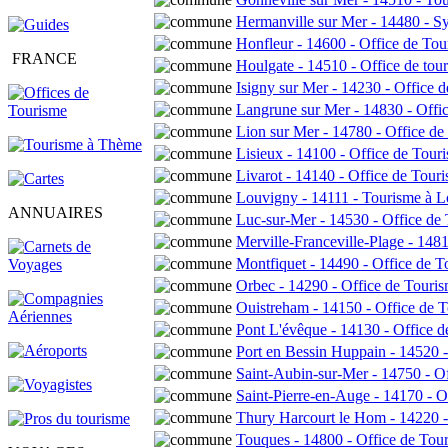
Hermanville sur Mer - 14480 - Syn
Honfleur - 14600 - Office de To
FRANCE
Houlgate - 14510 - Office de t
Isigny sur Mer - 14230 - Office
Langrune sur Mer - 14830 - Offi
Lion sur Mer - 14780 - Office de
Lisieux - 14100 - Office de Tou
Livarot - 14140 - Office de Tou
Louvigny - 14111 - Tourisme à 
ANNUAIRES
Luc-sur-Mer - 14530 - Office de
Merville-Franceville-Plage - 14
Montfiquet - 14490 - Office de 
Orbec - 14290 - Office de Touri
Ouistreham - 14150 - Office de 
Pont L'évêque - 14130 - Office 
Port en Bessin Huppain - 14520 
Saint-Aubin-sur-Mer - 14750 - O
Saint-Pierre-en-Auge - 14170 - 
Thury Harcourt le Hom - 14220 -
Touques - 14800 - Office de Tou